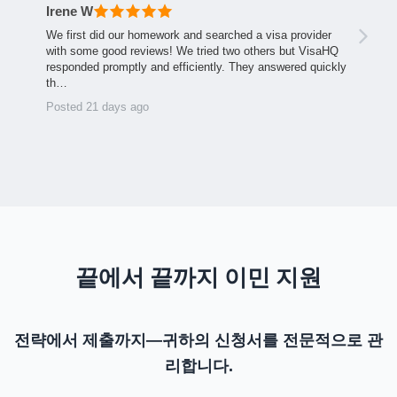
Irene W
We first did our homework and searched a visa provider
with some good reviews! We tried two others but VisaHQ
responded promptly and efficiently. They answered quickly
th…
Posted 21 days ago
끝에서 끝까지 이민 지원
전략에서 제출까지—귀하의 신청서를 전문적으로 관
리합니다.