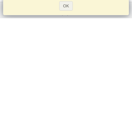
OK
시작하기
서비스
비자 신청
비자 요구 사항을 확인
세관 정보
대사관과 영사관
솅겐 정보
개인 정보 정책
서비스 조건
VisaHQ 점수