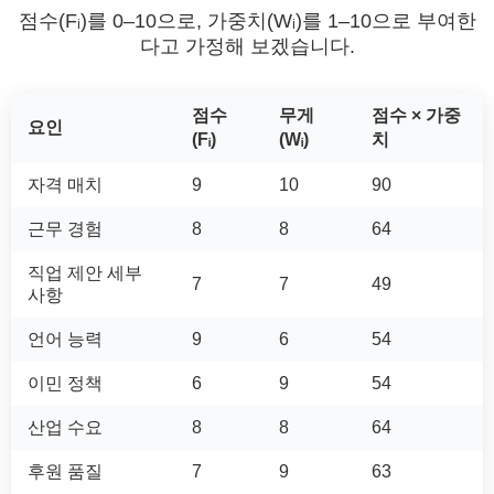
점수(Fᵢ)를 0–10으로, 가중치(Wᵢ)를 1–10으로 부여한
다고 가정해 보겠습니다.
점수
무게
점수 × 가중
요인
(Fᵢ)
(Wᵢ)
치
자격 매치
9
10
90
근무 경험
8
8
64
직업 제안 세부
7
7
49
사항
언어 능력
9
6
54
이민 정책
6
9
54
산업 수요
8
8
64
후원 품질
7
9
63