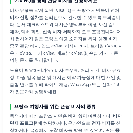
VisaHQ를 통해 관광 비자를 신청하세요.
비자 유형을 알게 되면, VisaHQ는
프랑스
시민들이 전체
비자 신청 절차
를 온라인으로 완료할 수 있도록 도와줍니
다. 문서 체크리스트와 대사관 양식부터 여권 사진 검토,
예약, 택배 픽업,
신속 비자 처리
까지 모두 포함됩니다. 저
희 컨시어지 팀은
프랑스
여권 소지자를 위해 쉥겐 비자,
중국 관광 비자, 인도 eVisa, 러시아 비자, 브라질 eVisa, 사
우디 eVisa, 터키 eVisa, 베트남 eVisa 및 수십 가지 다른
여행 문서를 처리합니다.
도움이 필요하신가요? 비자 수수료, 처리 시간, 비자 유효
성, 다중 입국 옵션 및 대사관 예약 가능성에 대한 개인 맞
춤형 안내를 위해 라이브 채팅, WhatsApp 또는 전화로 비
자 전문가와 상담하세요.
프랑스
여행자를 위한 관광 비자의 종류
목적지에 따라
프랑스
시민은
비자 없이
여행하거나,
비자
면제 프로그램
에 해당하거나, 온라인으로
전자 비자
를 신
청하거나, 국경에서
도착 비자
를 받을 수 있으며, 또는
종