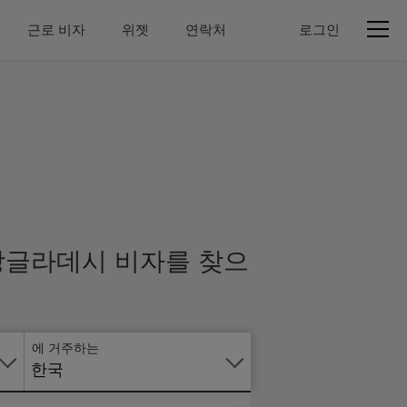
근로 비자
위젯
연락처
로그인
온
라
인
으
 방글라데시 비자를 찾으
로
신
청
에 거주하는
한국