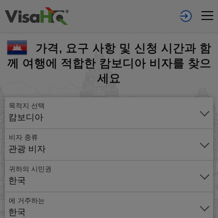
가격, 요구 사항 및 신청 시간과 함
께 여행에 적합한 캄보디아 비자를 찾으
세요
목적지 선택
캄보디아
비자 종류
관광 비자
귀하의 시민권
한국
에 거주하는
온
한국
라