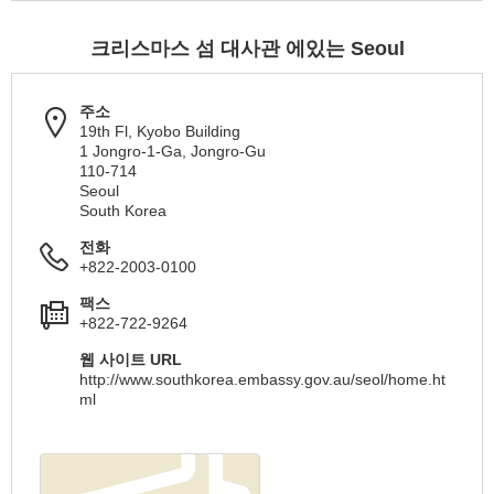
크리스마스 섬 대사관 에있는 Seoul
주소
19th Fl, Kyobo Building
1 Jongro-1-Ga, Jongro-Gu
110-714
Seoul
South Korea
전화
+822-2003-0100
팩스
+822-722-9264
웹 사이트 URL
http://www.southkorea.embassy.gov.au/seol/home.ht
ml