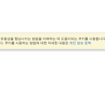
 유용성을 향상시키는 방법을 이해하는 데 도움이되는 쿠키를 사용합니다.
다. 쿠키를 사용하는 방법에 대한 자세한 내용은
개인 정보 정책
.
계정
진력
응용 프로그램 완료
지원자 관리
BNK Digital Tower, Suite 615,
내 주문 관리
398 Seocho-daero, Seocho-
Seoul, 06619
지도에서보기
비즈니스를 위한 VisaHQ
Monday — Friday
9:00 am - 5:30 pm