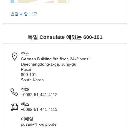
변경 사항 보고
독일 Consulate 에있는 600-101
주소
German Building 8th floor, 24-2 bonzi
Daechangdong-1-ga, Jung-gu
Pusan
600-101
South Korea
전화
+0082-51-441-4112
팩스
+0082-51-441-4113
이메일
pusan@hk-diplo.de