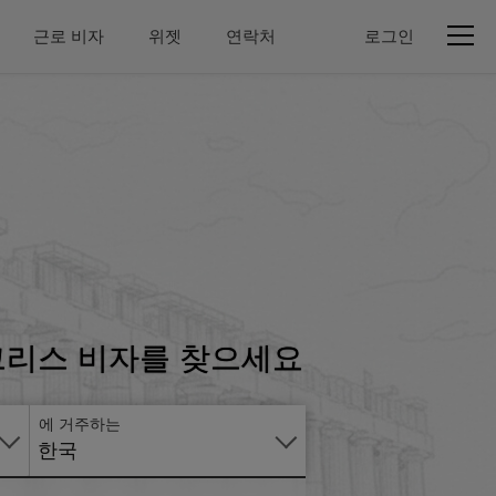
근로 비자
위젯
연락처
로그인
온
라
인
으
로
 그리스 비자를 찾으세요
신
청
에 거주하는
한국