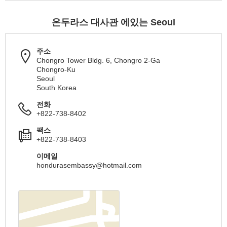
온두라스 대사관 에있는 Seoul
주소
Chongro Tower Bldg. 6, Chongro 2-Ga
Chongro-Ku
Seoul
South Korea
전화
+822-738-8402
팩스
+822-738-8403
이메일
hondurasembassy@hotmail.com