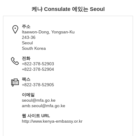
케냐 Consulate 에있는 Seoul
주소
Itaewon-Dong, Yongsan-Ku
243-36
Seoul
South Korea
전화
+822-378-52903
+822-378-52904
팩스
+822-378-52905
이메일
seoul@mfa.go.ke
amb.seoul@mfa.go.ke
웹 사이트 URL
http://www.kenya-embassy.or.kr