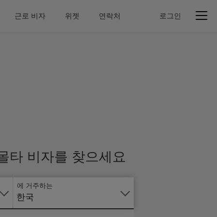
근로 비자
위젯
연락처
로그인
온
라
인
으
로
 몰타 비자를 찾으세요
신
청
에 거주하는
한국