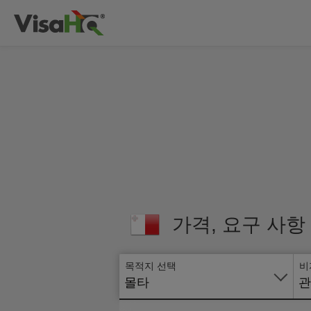
가격, 요구 사항
목적지 선택
비
몰타
관