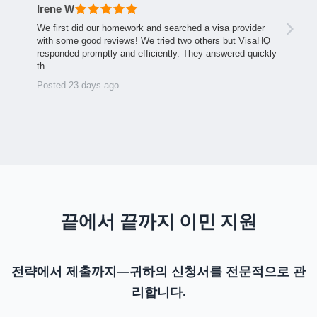
Irene W
We first did our homework and searched a visa provider
with some good reviews! We tried two others but VisaHQ
responded promptly and efficiently. They answered quickly
th…
Posted 23 days ago
끝에서 끝까지 이민 지원
전략에서 제출까지—귀하의 신청서를 전문적으로 관
리합니다.