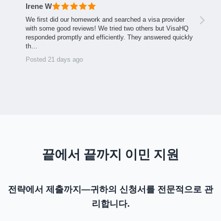
Irene W
We first did our homework and searched a visa provider
with some good reviews! We tried two others but VisaHQ
responded promptly and efficiently. They answered quickly
th…
Posted 21 days ago
끝에서 끝까지 이민 지원
전략에서 제출까지—귀하의 신청서를 전문적으로 관
리합니다.