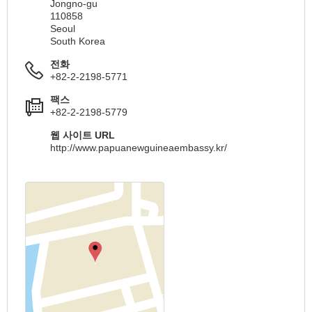
Jongno-gu
110858
Seoul
South Korea
전화
+82-2-2198-5771
팩스
+82-2-2198-5779
웹 사이트 URL
http://www.papuanewguineaembassy.kr/