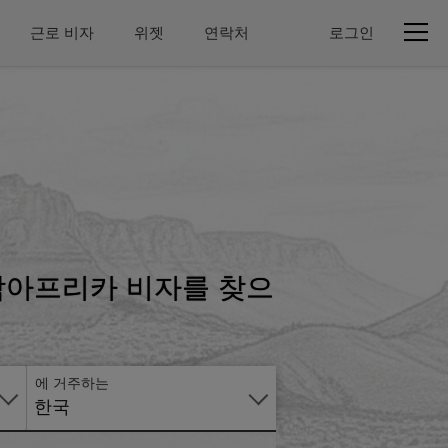
근로 비자
위젯
연락처
로그인
온
라
인
으
 남아프리카 비자를 찾으
로
신
청
에 거주하는
한국