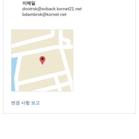
이메일
dootrok@soback.kornet21.net
bdambrok@kornet.net
변경 사항 보고