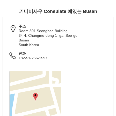
기니비사우 Consulate 에있는 Busan
주소
Room 801 Seonghae Building
34-4, Chungmu-dong 1- ga, Seo-gu
Busan
South Korea
전화
+82-51-256-1597